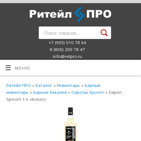
+7 (905) 010 78 64
8 (800) 200 78 47
info@retpro.ru
МЕНЮ
Ритейл ПРО
»
Каталог
»
Инвентарь
»
Барный
инвентарь
»
Барная бакалея
»
Сиропы Spoom
» Сироп
Spoom 1 л «Кокос»