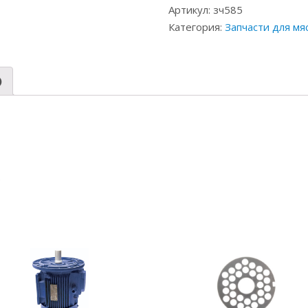
Артикул:
зч585
Категория:
Запчасти для м
)
0