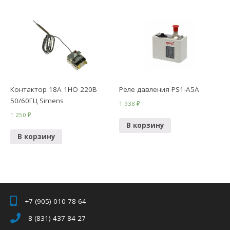
Контактор 18А 1НО 220В
Реле давления PS1-А5А
50/60ГЦ Simens
1 938
₽
1 250
₽
В корзину
В корзину
+7 (905) 010 78 64
8 (831) 437 84 27