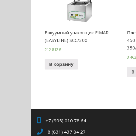
Вакуумный упаковщик FIMAR
Пле
(EASYLINE) SСС/300
450
350
212 812
₽
3 46
В корзину
В
+7 (905) 010 78 64
8 (831) 437 84 27