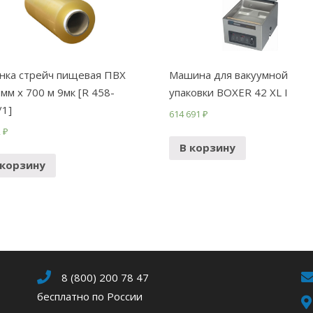
нка стрейч пищевая ПВХ
Машина для вакуумной
 мм х 700 м 9мк [R 458-
упаковки BOXER 42 XL I
/1]
614 691
₽
2
₽
В корзину
 корзину
8 (800) 200 78 47
бесплатно по России