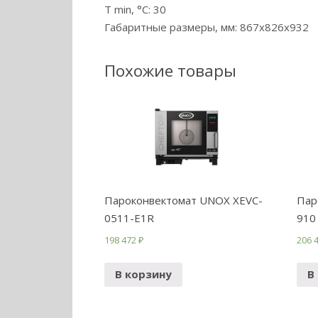
T min, °С: 30
Габаритные размеры, мм: 867x826x932
Похожие товары
Пароконвектомат UNOX XEVC-
Пар
0511-E1R
910
198 472
₽
206 
В корзину
В