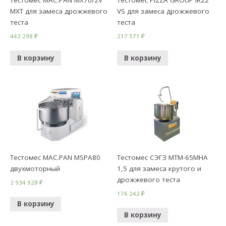
Тестомес MAC.PAN MX70/2V
Тестомес PIZZA GROUP IR22
MXT для замеса дрожжевого
VS для замеса дрожжевого
теста
теста
443 298
₽
217 571
₽
В корзину
В корзину
Тестомес MAC.PAN MSPA80
Тестомес СЭГЗ МТМ-65МНА
двухмоторный
1,5 для замеса крутого и
дрожжевого теста
2 934 928
₽
176 242
₽
В корзину
В корзину