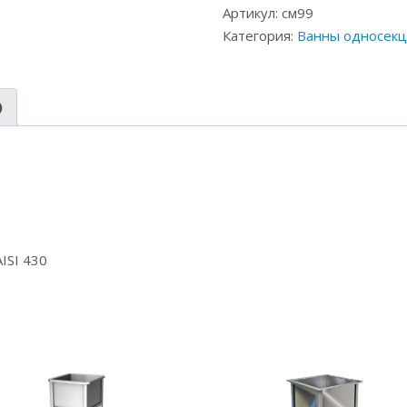
Артикул:
см99
Категория:
Ванны односек
)
ISI 430