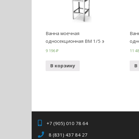
Ванна моечная
Ван
односекционная ВМ 1/5 э
одн
9 196
₽
11 4
В корзину
В
+7 (905) 010 78 64
8 (831) 437 84 27