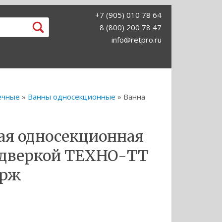
+7 (905) 010 78 64
8 (800) 200 78 47
info@retpro.ru
ечные
»
Ванны односекционные
» Ванна
ая односекционная
 дверкой ТЕХНО-ТТ
ерж