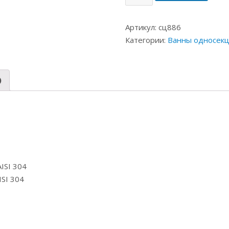
Артикул:
сц886
Категории:
Ванны односек
)
ISI 304
SI 304