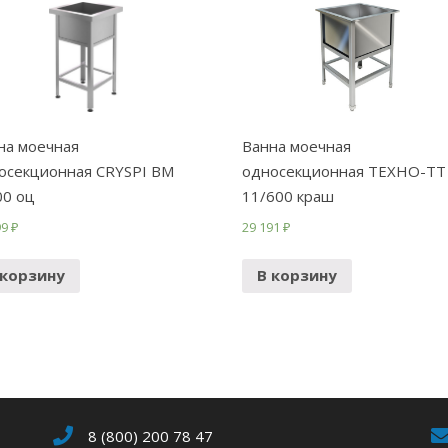
на моечная
Ванна моечная
осекционная CRYSPI ВМ
односекционная ТЕХНО-ТТ
00 оц
11/600 краш
99
₽
29 191
₽
 корзину
В корзину
8 (800) 200 78 47