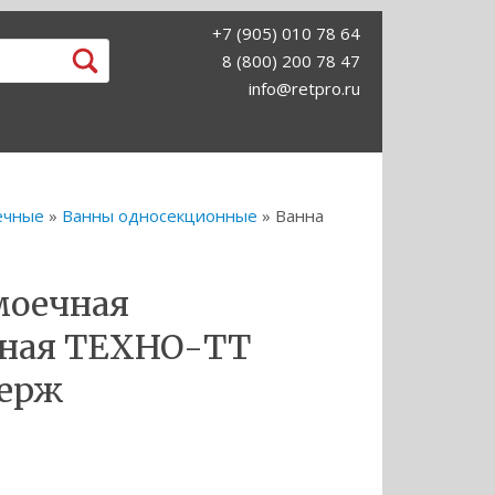
+7 (905) 010 78 64
8 (800) 200 78 47
info@retpro.ru
ечные
»
Ванны односекционные
» Ванна
моечная
нная ТЕХНО-ТТ
нерж