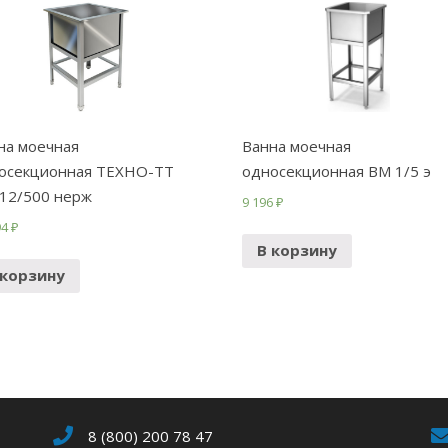
на моечная
Ванна моечная
осекционная ТЕХНО-ТТ
односекционная ВМ 1/5 э
12/500 нерж
9 196
₽
94
₽
В корзину
 корзину
8 (800) 200 78 47