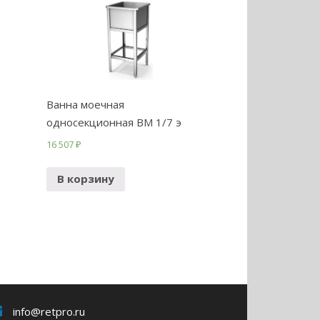
Ванна моечная
односекционная ВМ 1/7 э
16 507
₽
В корзину
info@retpro.ru