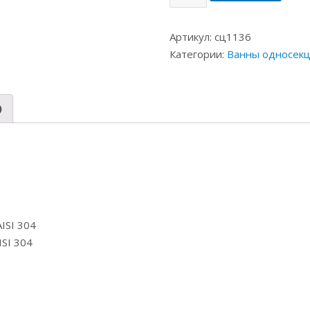
Артикул:
сц1136
Категории:
Ванны односек
)
ISI 304
SI 304