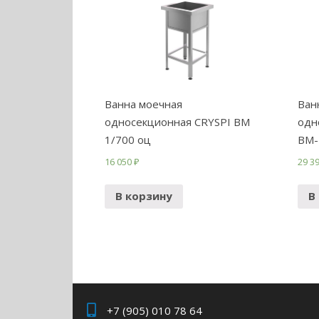
Ванна моечная
Ван
односекционная CRYSPI ВМ
одн
1/700 оц
ВМ-
16 050
₽
29 3
В корзину
В
+7 (905) 010 78 64