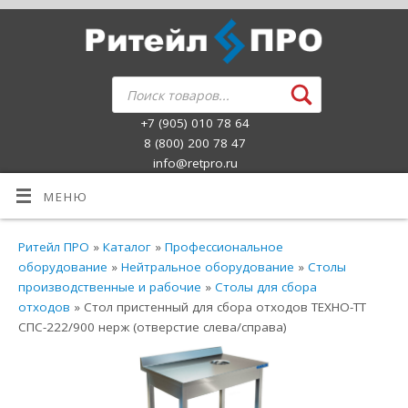
+7 (905) 010 78 64
8 (800) 200 78 47
info@retpro.ru
МЕНЮ
Ритейл ПРО
»
Каталог
»
Профессиональное
оборудование
»
Нейтральное оборудование
»
Столы
производственные и рабочие
»
Столы для сбора
отходов
» Стол пристенный для сбора отходов ТЕХНО-ТТ
СПС-222/900 нерж (отверстие слева/справа)