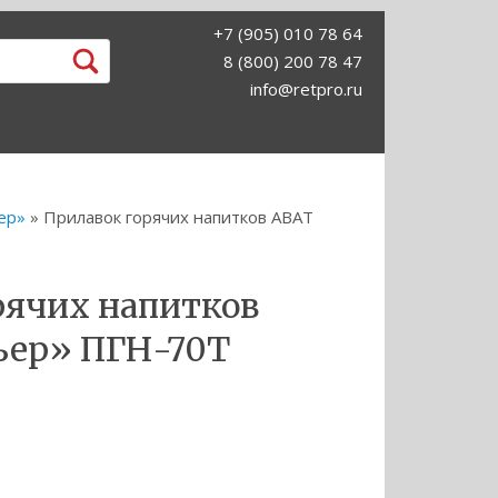
+7 (905) 010 78 64
8 (800) 200 78 47
info@retpro.ru
ер»
» Прилавок горячих напитков ABAT
рячих напитков
ьер» ПГН-70Т