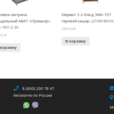
лавок-витрина
Мармит 2-х блюд ЭМК-70Т
одильный ABAT «Премьер»
паровой кашир. (210018010
-70Т-С-01
158 510
₽
931
₽
В корзину
 корзину
8 (800) 200 78 47
бесплатно по России
Мо