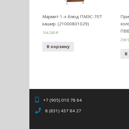
Мармит 1-х блюд ПМЭС-70Т
При
кашир. (21000801029)
хол
ПВВ
104 280
₽
298 
В корзину
В
+7 (905) 010 78 64
8 (831) 437 84 27