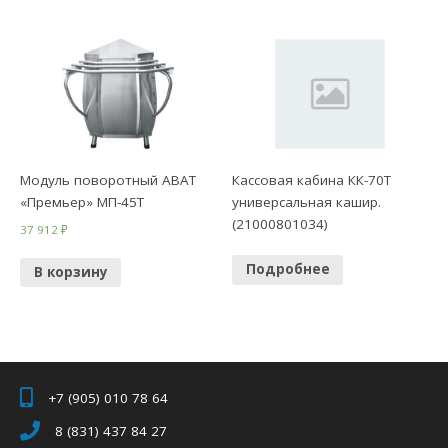
Модуль поворотный ABAT
Кассовая кабина КК-70Т
«Премьер» МП-45Т
универсальная кашир.
(21000801034)
37 912
₽
Подробнее
В корзину
+7 (905) 010 78 64
8 (831) 437 84 27