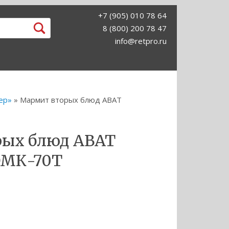
+7 (905) 010 78 64
8 (800) 200 78 47
info@retpro.ru
ер»
» Мармит вторых блюд ABAT
рых блюд ABAT
ЭМК-70Т