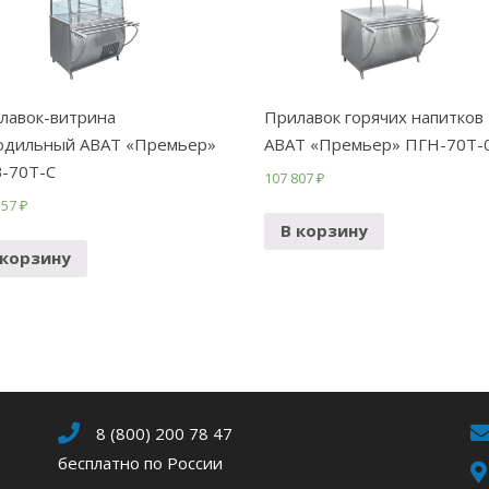
лавок-витрина
Прилавок горячих напитков
одильный ABAT «Премьер»
ABAT «Премьер» ПГН-70Т-
-70Т-С
107 807
₽
157
₽
В корзину
 корзину
8 (800) 200 78 47
бесплатно по России