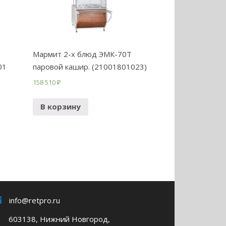
Мармит 2-х блюд ЭМК-70Т
01
паровой кашир. (21001801023)
158 510
₽
В корзину
info@retpro.ru
603138, Нижний Новгород,