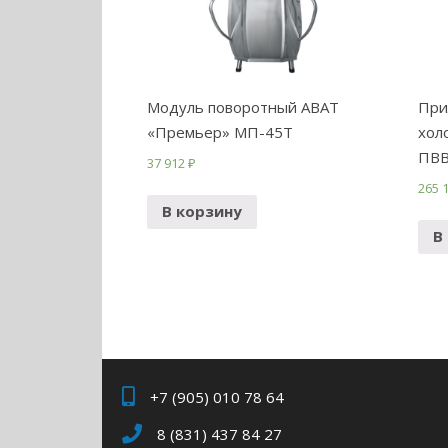
Модуль поворотный ABAT
При
«Премьер» МП-45Т
хол
ПВВ
37 912
₽
265 
В корзину
В
+7 (905) 010 78 64
8 (831) 437 84 27