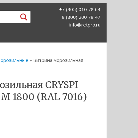
+7 (905) 010 78 64
8 (800) 200 78 47
info@retpro.ru
морозильные
» Витрина морозильная
озильная CRYSPI
 М 1800 (RAL 7016)