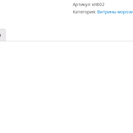
Артикул:
кп802
Категория:
Витрины мороз
)
м