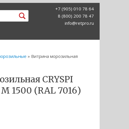
+7 (905) 010 78 64
8 (800) 200 78 47
info@retpro.ru
морозильные
» Витрина морозильная
озильная CRYSPI
 М 1500 (RAL 7016)