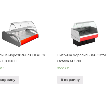
рина морозильная ПОЛЮС
Витрина морозильная CRYS
о 1,0 ВХСн
Octava М 1200
00
₽
96 512
₽
 корзину
В корзину