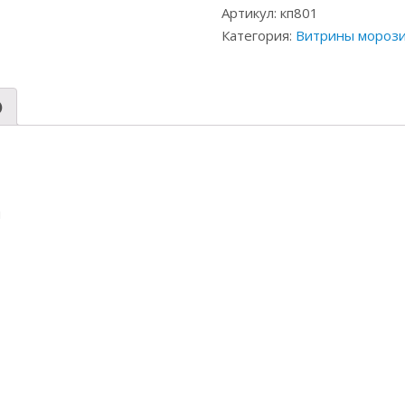
Артикул:
кп801
Категория:
Витрины мороз
)
м