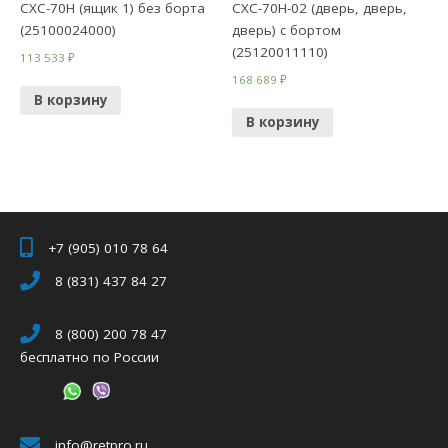
СХС-70Н (ящик 1) без борта
СХС-70Н-02 (дверь, дверь,
(25100024000)
дверь) с бортом
(25120011110)
113 533
₽
168 689
₽
В корзину
В корзину
+7 (905) 010 78 64
8 (831) 437 84 27
8 (800) 200 78 47
бесплатно по России
info@retpro.ru