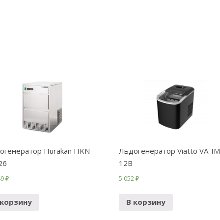
огенератор Hurakan HKN-
Льдогенератор Viatto VA-IM
26
12B
49
₽
5 052
₽
 корзину
В корзину