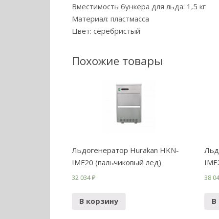
Вместимость бункера для льда: 1,5 кг
Материал: пластмасса
Цвет: серебристый
Похожие товары
Льдогенератор Hurakan HKN-
Льд
IMF20 (пальчиковый лед)
IMF
32 034
₽
38 0
В корзину
В