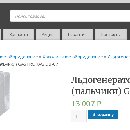
Запчасти
Акции
Гарантия
Контакты
ное оборудование
»
Холодильное оборудование
»
Льдогене
пальчики) GASTRORAG DB-07
Льдогенерато
(пальчики) 
13 007
₽
В корзину