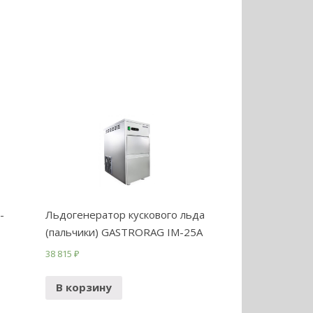
-
Льдогенератор кускового льда
(пальчики) GASTRORAG IM-25A
38 815
₽
В корзину