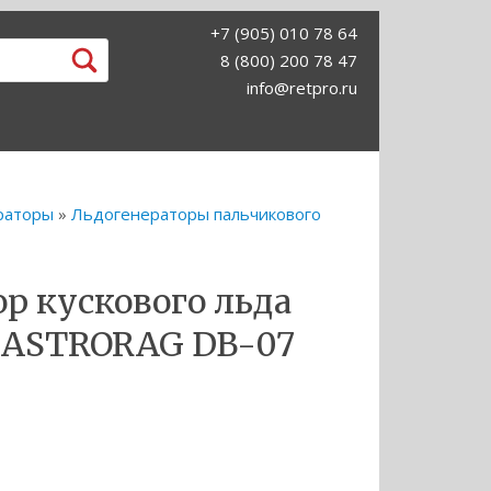
+7 (905) 010 78 64
8 (800) 200 78 47
info@retpro.ru
раторы
»
Льдогенераторы пальчикового
р кускового льда
GASTRORAG DB-07