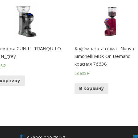
емолка CUNILL TRANQUILO
Кофемолка-автомат Nuova
N_grey
Simonelli MDX On Demand
красная 76638
96
₽
53 635
₽
 корзину
В корзину
8 (800) 200 78 47