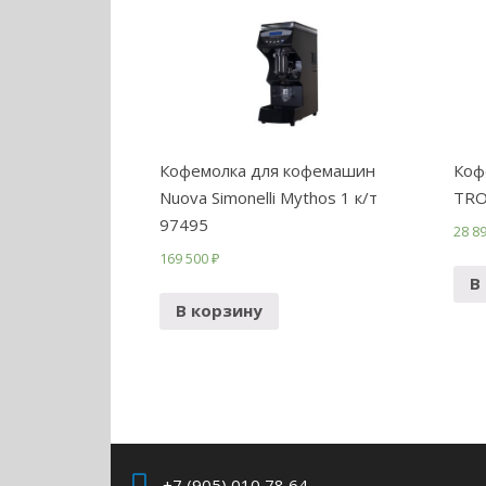
Кофемолка для кофемашин
Коф
Nuova Simonelli Mythos 1 к/т
TRO
97495
28 8
169 500
₽
В
В корзину
+7 (905) 010 78 64