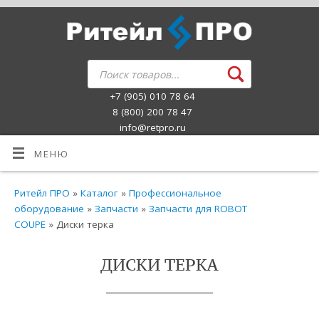
+7 (905) 010 78 64
8 (800) 200 78 47
info@retpro.ru
МЕНЮ
Ритейл ПРО
»
Каталог
»
Профессиональное
оборудование
»
Запчасти
»
Запчасти для ROBOT
COUPE
» Диски терка
ДИСКИ ТЕРКА