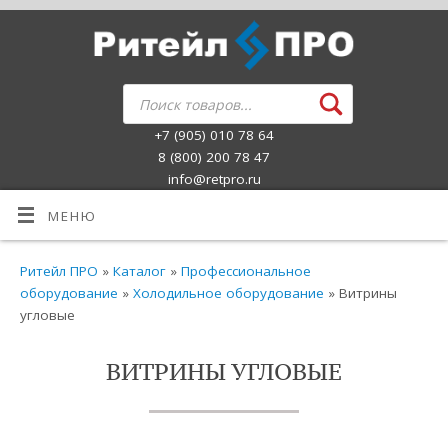
+7 (905) 010 78 64
8 (800) 200 78 47
info@retpro.ru
МЕНЮ
Ритейл ПРО
»
Каталог
»
Профессиональное
оборудование
»
Холодильное оборудование
» Витрины
угловые
ВИТРИНЫ УГЛОВЫЕ