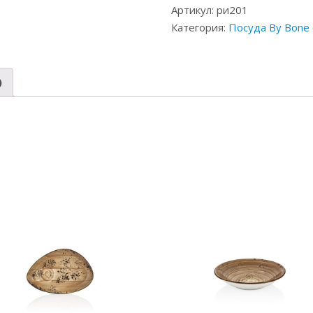
Артикул:
ри201
Категория:
Посуда By Bone 
)