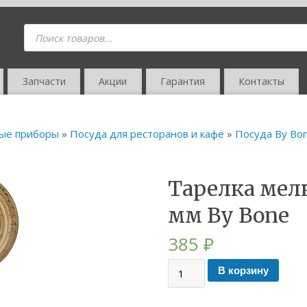
Запчасти
Акции
Гарантия
Контакты
вые приборы
»
Посуда для ресторанов и кафе
»
Посуда By Bon
Тарелка мелк
мм By Bone
385
₽
В корзину