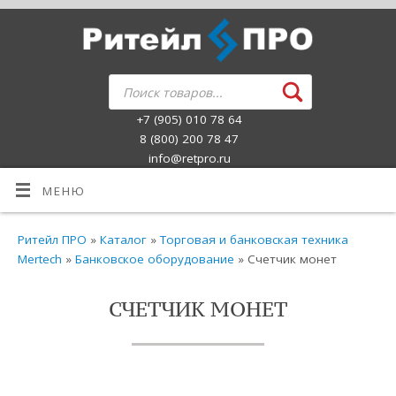
+7 (905) 010 78 64
8 (800) 200 78 47
info@retpro.ru
МЕНЮ
Ритейл ПРО
»
Каталог
»
Торговая и банковская техника
Mertech
»
Банковское оборудование
» Счетчик монет
СЧЕТЧИК МОНЕТ