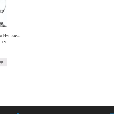
мл Империал
015]
ну