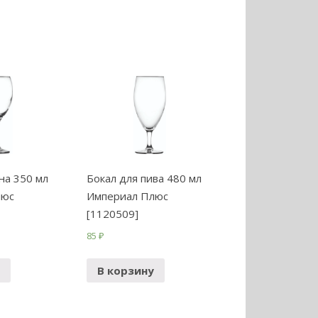
на 350 мл
Бокал для пива 480 мл
люс
Империал Плюс
[1120509]
85
₽
В корзину