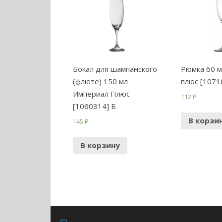
Бокал для шампанского
Рюмка 60 
(флюте) 150 мл
плюс [1071
Империал Плюс
112
₽
[1060314] Б
В корзи
145
₽
В корзину