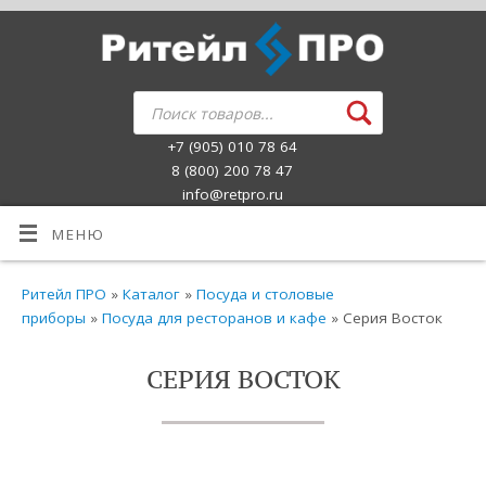
+7 (905) 010 78 64
8 (800) 200 78 47
info@retpro.ru
МЕНЮ
Ритейл ПРО
»
Каталог
»
Посуда и столовые
приборы
»
Посуда для ресторанов и кафе
» Серия Восток
СЕРИЯ ВОСТОК