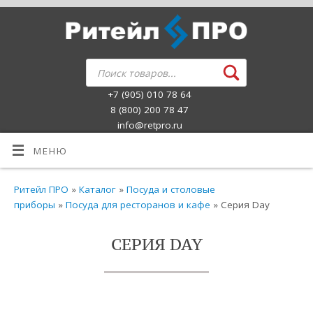
+7 (905) 010 78 64
8 (800) 200 78 47
info@retpro.ru
МЕНЮ
Ритейл ПРО
»
Каталог
»
Посуда и столовые
приборы
»
Посуда для ресторанов и кафе
» Серия Day
СЕРИЯ DAY