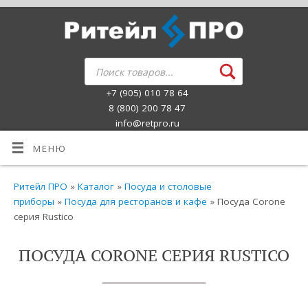
+7 (905) 010 78 64
8 (800) 200 78 47
info@retpro.ru
МЕНЮ
Ритейл ПРО
»
Каталог
»
Посуда и столовые
приборы
»
Посуда для ресторанов и кафе
» Посуда Corone
серия Rustico
ПОСУДА CORONE СЕРИЯ RUSTICO