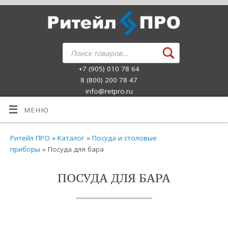
+7 (905) 010 78 64
8 (800) 200 78 47
info@retpro.ru
МЕНЮ
Ритейл ПРО
»
Каталог
»
Посуда и столовые
приборы
» Посуда для бара
ПОСУДА ДЛЯ БАРА