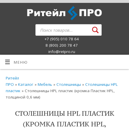
+7 (905) 010 78 64
8 (800) 200 78 47
info@retpro.ru
МЕНЮ
Ритейл
ПРО
»
Каталог
»
Мебель
»
Столешницы
»
Столешницы HPL
пластик
» Столешницы HPL пластик (кромка Пластик HPL,
толщиной 0,6 мм)
СТОЛЕШНИЦЫ HPL ПЛАСТИК
(КРОМКА ПЛАСТИК HPL,