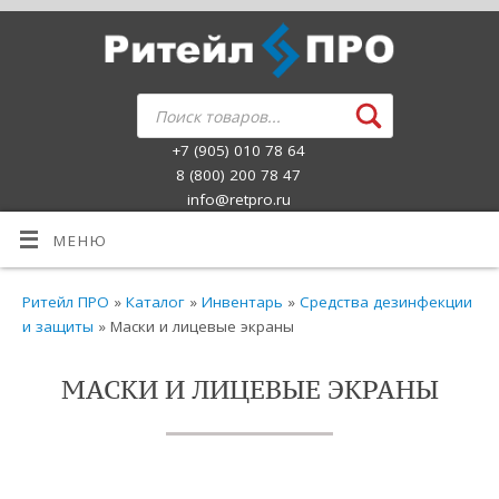
+7 (905) 010 78 64
8 (800) 200 78 47
info@retpro.ru
МЕНЮ
Ритейл ПРО
»
Каталог
»
Инвентарь
»
Средства дезинфекции
и защиты
» Маски и лицевые экраны
МАСКИ И ЛИЦЕВЫЕ ЭКРАНЫ