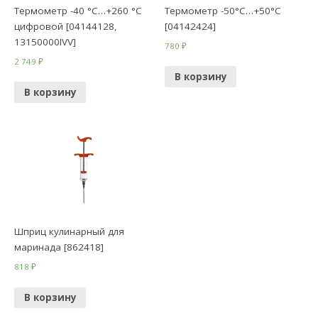
Термометр -40 °C…+260 °C
Термометр -50°C…+50°C
цифровой [04144128,
[04142424]
13150000IVV]
780
₽
2 749
₽
В корзину
В корзину
Шприц кулинарный для
маринада [862418]
818
₽
В корзину