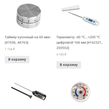
Таймер кухонный на 60 мин
Термометр -40 °C…+200 °C
[41936, 46763]
цифровой 166 мм [4142321,
250502]
1 154
₽
4 785
₽
В корзину
В корзину