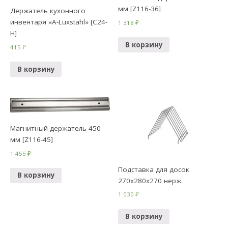
мм [Z116-36]
Держатель кухонного
инвентаря «А-Luxstahl» [C24-
1 318
₽
Н]
В корзину
415
₽
В корзину
Магнитный держатель 450
мм [Z116-45]
1 455
₽
Подставка для досок
В корзину
270х280х270 нерж.
1 030
₽
В корзину