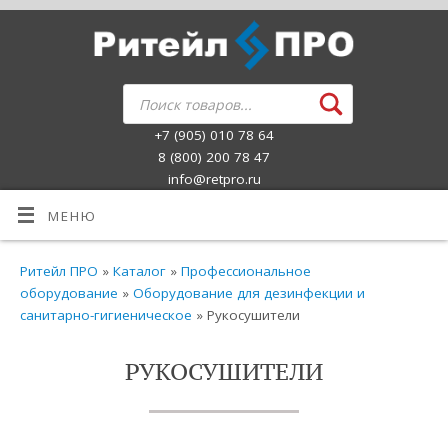
+7 (905) 010 78 64
8 (800) 200 78 47
info@retpro.ru
МЕНЮ
Ритейл ПРО
»
Каталог
»
Профессиональное
оборудование
»
Оборудование для дезинфекции и
санитарно-гигиеническое
» Рукосушители
РУКОСУШИТЕЛИ