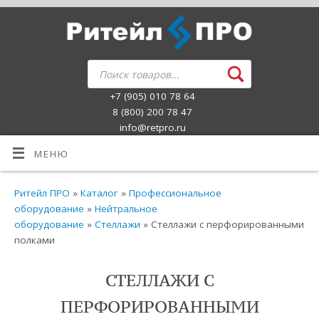
+7 (905) 010 78 64
8 (800) 200 78 47
info@retpro.ru
МЕНЮ
Ритейл ПРО
»
Каталог
»
Профессиональное
оборудование
»
Нейтральное
оборудование
»
Стеллажи
» Стеллажи с перфорированными
полками
СТЕЛЛАЖИ С
ПЕРФОРИРОВАННЫМИ