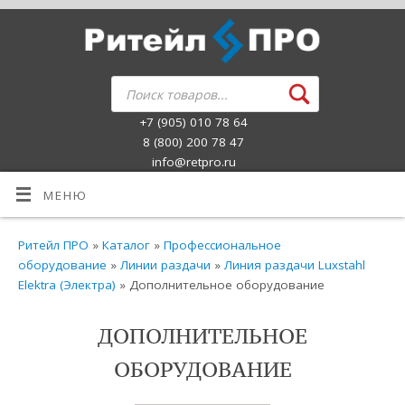
+7 (905) 010 78 64
8 (800) 200 78 47
info@retpro.ru
МЕНЮ
Ритейл ПРО
»
Каталог
»
Профессиональное
оборудование
»
Линии раздачи
»
Линия раздачи Luxstahl
Elektra (Электра)
» Дополнительное оборудование
ДОПОЛНИТЕЛЬНОЕ
ОБОРУДОВАНИЕ