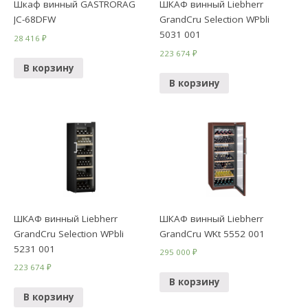
Шкаф винный GASTRORAG
ШКАФ винный Liebherr
JC-68DFW
GrandCru Selection WPbli
5031 001
28 416
₽
223 674
₽
В корзину
В корзину
ШКАФ винный Liebherr
ШКАФ винный Liebherr
GrandCru Selection WPbli
GrandCru WKt 5552 001
5231 001
295 000
₽
223 674
₽
В корзину
В корзину