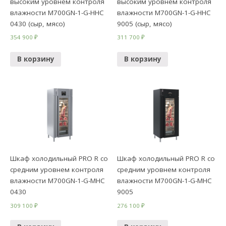
высоким уровнем контроля
высоким уровнем контроля
влажности M700GN-1-G-HHC
влажности M700GN-1-G-HHC
0430 (сыр, мясо)
9005 (сыр, мясо)
354 900
₽
311 700
₽
В корзину
В корзину
Шкаф холодильный PRO R со
Шкаф холодильный PRO R со
средним уровнем контроля
средним уровнем контроля
влажности M700GN-1-G-MHC
влажности M700GN-1-G-MHC
0430
9005
309 100
₽
276 100
₽